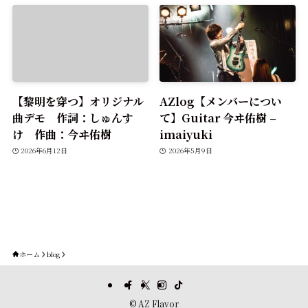
【黎明を穿つ】オリジナル
AZlog【メンバーについ
曲デモ 作詞：しゅんす
て】Guitar 今ヰ佑樹 –
け 作曲：今ヰ佑樹
imaiyuki
2026年6月12日
2026年5月9日
ホーム
blog
©
AZ Flavor