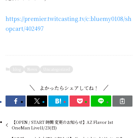
https://premier.twitcasting.tv/c:bluemy0108/sh
opcart/402497
blog
News
Uncategorized
よかったらシェアしてね！
【OPEN / START 時間 変更のお知らせ】AZ Flavor 1st
OneMan Live11/23(日)