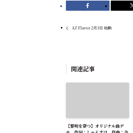
AZ Flavor 2月3日 始動
関連記事
【黎明を穿つ】オリジナル曲デ
モ 作詞：しゅんすけ 作曲：今